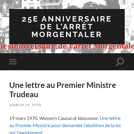
25E ANNIVERSAIRE
DE L’ARRÊT
MORGENTALER
Toggle
Toggle
search
mobile
field
menu
Une lettre au Premier Ministre
Trudeau
MARCH 19, 1970
19 mars 1970,
Women’s Caucus of Vancouver.
Une lettre
au Premier Ministre pour demander l’abolition de la loi
sur l’avortement