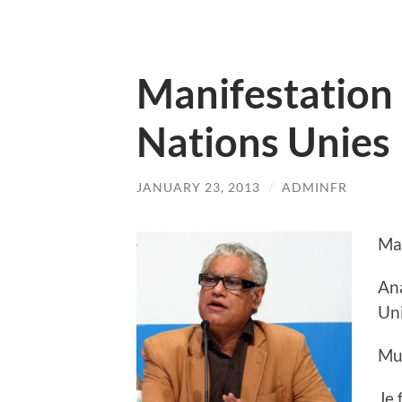
Manifestation 
Nations Unies
JANUARY 23, 2013
/
ADMINFR
Man
Ana
Uni
Mum
Je 