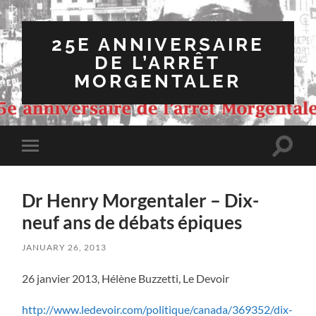
25E ANNIVERSAIRE
DE L’ARRÊT
MORGENTALER
Toggle
Toggle
search
mobile
field
menu
Dr Henry Morgentaler – Dix-
neuf ans de débats épiques
JANUARY 26, 2013
26 janvier 2013, Hélène Buzzetti, Le Devoir
http://www.ledevoir.com/politique/canada/369352/dix-