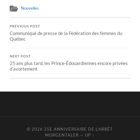
Nouvelles
PREVIOUS POST
Communiqué de presse de la Fédération des femmes du
Québec
NEXT POST
25 ans plus tard, les Prince-Édouardiennes encore privées
d’avortement
© 2026
25E ANNIVERSAIRE DE L’ARRÊT
MORGENTALER
—
UP ↑