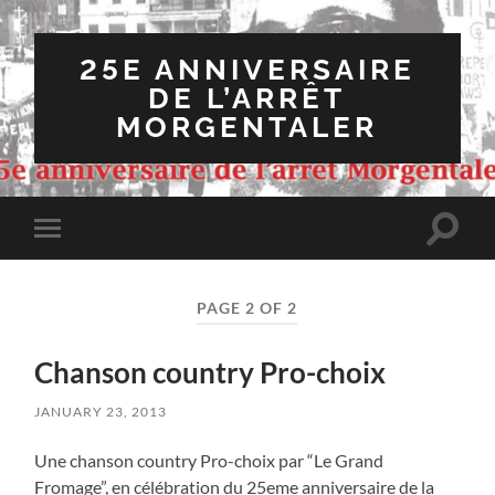
25E ANNIVERSAIRE
DE L’ARRÊT
MORGENTALER
Toggle
Toggle
search
mobile
field
menu
PAGE 2 OF 2
Chanson country Pro-choix
JANUARY 23, 2013
Une chanson country Pro-choix par “Le Grand
Fromage”, en célébration du 25eme anniversaire de la